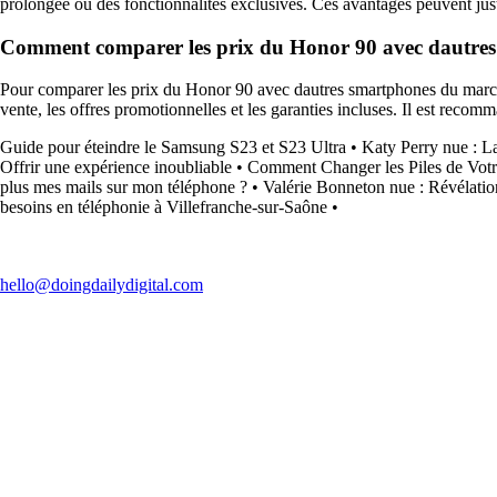
prolongée ou des fonctionnalités exclusives. Ces avantages peuvent just
Comment comparer les prix du Honor 90 avec dautre
Pour comparer les prix du Honor 90 avec dautres smartphones du marché, i
vente, les offres promotionnelles et les garanties incluses. Il est reco
Guide pour éteindre le Samsung S23 et S23 Ultra
•
Katy Perry nue : La
Offrir une expérience inoubliable
•
Comment Changer les Piles de Vo
plus mes mails sur mon téléphone ?
•
Valérie Bonneton nue : Révélation
besoins en téléphonie à Villefranche-sur-Saône
•
hello@doingdailydigital.com