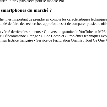
ifier un prix plus élevé pour le modèle Pro.
s smartphones du marché ?
l est important de prendre en compte les caractéristiques techniques, la
mmandé de faire des recherches approfondies et de comparer plusieurs offr
 vérité derrière les rumeurs
•
Conversion gratuite de YouTube en MP3: D
tre Télécommande Orange : Guide Complet
•
Problèmes techniques avec
 sur lactrice française
•
Service de Facturation Orange : Tout Ce Que