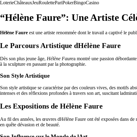
Loterie
Châteaux
Jeu
Roulette
Pari
Poker
Bingo
Casino
“Hélène Faure”: Une Artiste Célè
Hélène Faure
est une artiste renommée dont le travail a captivé le publ
Le Parcours Artistique dHélène Faure
Dès son plus jeune âge,
Hélène Faure
a montré une passion débordante p
à la sculpture en passant par la photographie.
Son Style Artistique
Son style artistique se caractérise par des couleurs vives, des motifs 
intenses et des réflexions profondes à travers son art, suscitant ladmira
Les Expositions de Hélène Faure
Au fil des années, les œuvres dHélène Faure ont été exposées dans de no
en quête dévasion et de beauté.
Son Influence sur le Monde de lArt