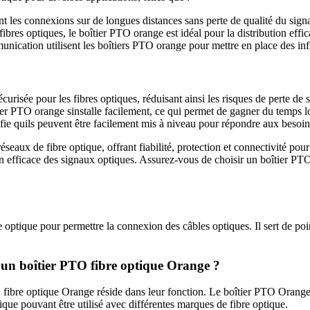
nt les connexions sur de longues distances sans perte de qualité du signa
fibres optiques, le boîtier PTO orange est idéal pour la distribution effic
unication utilisent les boîtiers PTO orange pour mettre en place des in
urisée pour les fibres optiques, réduisant ainsi les risques de perte de s
ier PTO orange sinstalle facilement, ce qui permet de gagner du temps l
ifie quils peuvent être facilement mis à niveau pour répondre aux besoi
eaux de fibre optique, offrant fiabilité, protection et connectivité pour 
ion efficace des signaux optiques. Assurez-vous de choisir un boîtier P
e optique pour permettre la connexion des câbles optiques. Il sert de poi
t un boîtier PTO fibre optique Orange ?
 fibre optique Orange réside dans leur fonction. Le boîtier PTO Orange
ique pouvant être utilisé avec différentes marques de fibre optique.