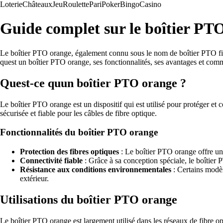
Loterie
Châteaux
Jeu
Roulette
Pari
Poker
Bingo
Casino
Guide complet sur le boîtier PTO 
Le boîtier PTO orange, également connu sous le nom de boîtier PTO fibr
quest un boîtier PTO orange, ses fonctionnalités, ses avantages et commen
Quest-ce quun boîtier PTO orange ?
Le boîtier PTO orange est un dispositif qui est utilisé pour protéger e
sécurisée et fiable pour les câbles de fibre optique.
Fonctionnalités du boîtier PTO orange
Protection des fibres optiques
: Le boîtier PTO orange offre une
Connectivité fiable
: Grâce à sa conception spéciale, le boîtier 
Résistance aux conditions environnementales
: Certains modèl
extérieur.
Utilisations du boîtier PTO orange
Le boîtier PTO orange est largement utilisé dans les réseaux de fibre opt