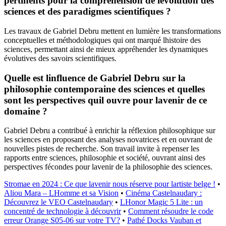
pertinents pour la compréhension de lévolution des
sciences et des paradigmes scientifiques ?
Les travaux de Gabriel Debru mettent en lumière les transformations
conceptuelles et méthodologiques qui ont marqué lhistoire des
sciences, permettant ainsi de mieux appréhender les dynamiques
évolutives des savoirs scientifiques.
Quelle est linfluence de Gabriel Debru sur la
philosophie contemporaine des sciences et quelles
sont les perspectives quil ouvre pour lavenir de ce
domaine ?
Gabriel Debru a contribué à enrichir la réflexion philosophique sur
les sciences en proposant des analyses novatrices et en ouvrant de
nouvelles pistes de recherche. Son travail invite à repenser les
rapports entre sciences, philosophie et société, ouvrant ainsi des
perspectives fécondes pour lavenir de la philosophie des sciences.
Stromae en 2024 : Ce que lavenir nous réserve pour lartiste belge !
•
Aliou Mara – LHomme et sa Vision
•
Cinéma Castelnaudary :
Découvrez le VEO Castelnaudary
•
LHonor Magic 5 Lite : un
concentré de technologie à découvrir
•
Comment résoudre le code
erreur Orange S05-06 sur votre TV?
•
Pathé Docks Vauban et