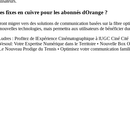
lisateurs.
nes fixes en cuivre pour les abonnés dOrange ?
ront migrer vers des solutions de communication basées sur la fibre opt
ouvelles technologies, mais permettra aux utilisateurs de bénéficier dun
udres : Profitez de lExpérience Cinématographique à lUGC Ciné Cité
esoul: Votre Expertise Numérique dans le Territoire
•
Nouvelle Box Or
 Le Nouveau Prodige du Tennis
•
Optimisez votre communication famil