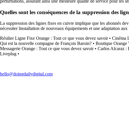
perturbations, assurant ainsi une meilleure qualité de service pour les uti
Quelles sont les conséquences de la suppression des lig
La suppression des lignes fixes en cuivre implique que les abonnés dev
nécessiter linstallation de nouveaux équipements et une adaptation aux n
Résilier Ligne Fixe Orange : Tout ce que vous devez savoir
•
Cinéma L
Qui est la nouvelle compagne de François Baroin?
•
Boutique Orange V
Messagerie Orange : Tout ce que vous devez savoir
•
Carlos Alcaraz :
Liveplug
•
hello@doingdailydigital.com