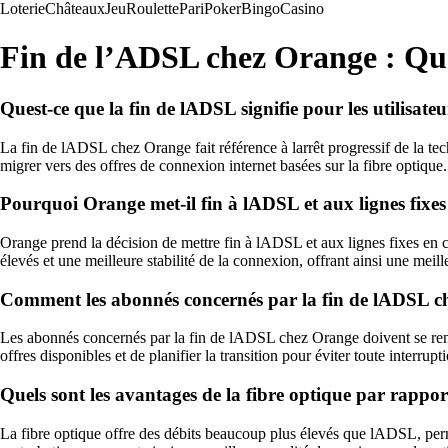
Loterie
Châteaux
Jeu
Roulette
Pari
Poker
Bingo
Casino
Fin de l’ADSL chez Orange : Que s
Quest-ce que la fin de lADSL signifie pour les utilisat
La fin de lADSL chez Orange fait référence à larrêt progressif de la te
migrer vers des offres de connexion internet basées sur la fibre optique.
Pourquoi Orange met-il fin à lADSL et aux lignes fixes
Orange prend la décision de mettre fin à lADSL et aux lignes fixes en c
élevés et une meilleure stabilité de la connexion, offrant ainsi une meill
Comment les abonnés concernés par la fin de lADSL ch
Les abonnés concernés par la fin de lADSL chez Orange doivent se rense
offres disponibles et de planifier la transition pour éviter toute interrupt
Quels sont les avantages de la fibre optique par rappor
La fibre optique offre des débits beaucoup plus élevés que lADSL, permet