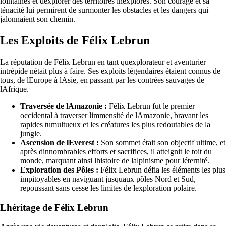
lointaines et dexplorer des territoires inexplorés. Son courage et sa
ténacité lui permirent de surmonter les obstacles et les dangers qui
jalonnaient son chemin.
Les Exploits de Félix Lebrun
La réputation de Félix Lebrun en tant quexplorateur et aventurier
intrépide nétait plus à faire. Ses exploits légendaires étaient connus de
tous, de lEurope à lAsie, en passant par les contrées sauvages de
lAfrique.
Traversée de lAmazonie :
Félix Lebrun fut le premier
occidental à traverser limmensité de lAmazonie, bravant les
rapides tumultueux et les créatures les plus redoutables de la
jungle.
Ascension de lEverest :
Son sommet était son objectif ultime, et
après dinnombrables efforts et sacrifices, il atteignit le toit du
monde, marquant ainsi lhistoire de lalpinisme pour léternité.
Exploration des Pôles :
Félix Lebrun défia les éléments les plus
impitoyables en naviguant jusquaux pôles Nord et Sud,
repoussant sans cesse les limites de lexploration polaire.
Lhéritage de Félix Lebrun