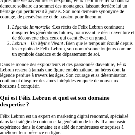
Après une vie daventures et dexploits, Félix Lebrun se retira dans sa
demeure solitaire au sommet des montagnes, laissant derrière lui un
héritage qui perdurerait à jamais. Son nom demeure synonyme de
courage, de persévérance et de passion pour linconnu.
Légende Immortelle :
Les récits de Félix Lebrun continuent
dinspirer les générations futures, nourrissant le désir daventure et
de découverte chez ceux qui osent rêver en grand.
Lebrun – Un Mythe Vivant :
Bien que le temps ait écoulé depuis
les exploits de Félix Lebrun, son nom résonne toujours comme
un symbole daudace et de dépassement de soi.
Dans le monde des explorateurs et des passionnés daventure, Félix
Lebrun restera à jamais une figure emblématique, un héros dont la
légende perdure à travers les âges. Son courage et sa détermination
continuent dinspirer des âmes intrépides en quête de nouveaux
horizons à conquérir.
Qui est Félix Lebrun et quel est son domaine
dexpertise ?
Félix Lebrun est un expert en marketing digital renommé, spécialisé
dans la stratégie de contenu et la génération de leads. Il a une vaste
expérience dans le domaine et a aidé de nombreuses entreprises à
améliorer leur présence en ligne.