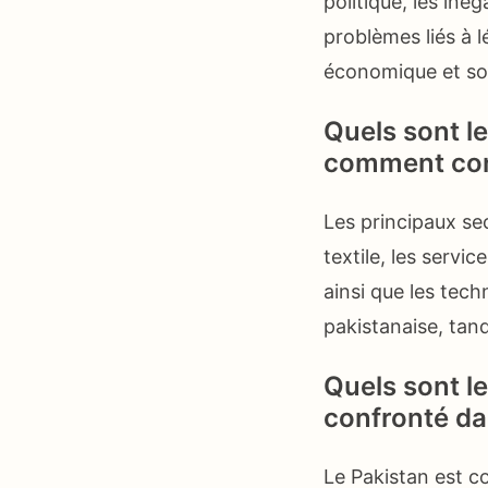
politique, les inég
problèmes liés à 
économique et soc
Quels sont l
comment cont
Les principaux se
textile, les servic
ainsi que les tech
pakistanaise, tand
Quels sont l
confronté da
Le Pakistan est c