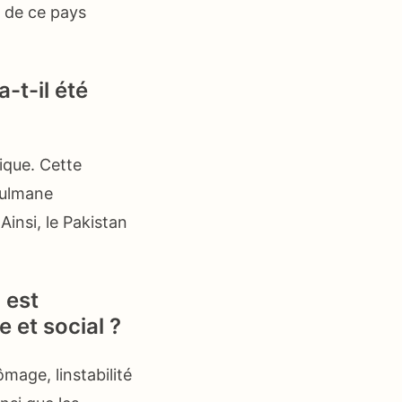
e de ce pays
-t-il été
nique. Cette
usulmane
insi, le Pakistan
 est
et social ?
mage, linstabilité