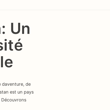
n: Un
sité
le
e daventure, de
istan est un pays
s. Découvrons