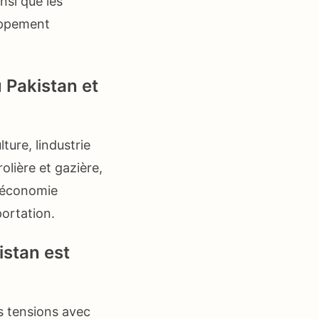
insi que les
loppement
 Pakistan et
ure, lindustrie
rolière et gazière,
 léconomie
portation.
istan est
s tensions avec