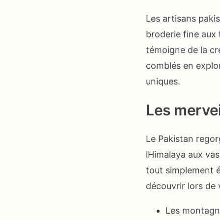
Les artisans paki
broderie fine aux 
témoigne de la cré
comblés en explor
uniques.
Les mervei
Le Pakistan regor
lHimalaya aux vas
tout simplement é
découvrir lors de
Les montagne