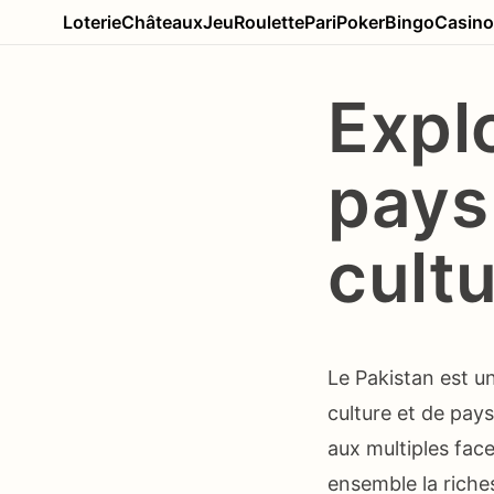
Loterie
Châteaux
Jeu
Roulette
Pari
Poker
Bingo
Casino
Explo
pays 
cultu
Le Pakistan est u
culture et de pays
aux multiples fac
ensemble la riche