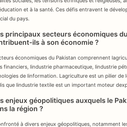
alités sociales, les tensions ethniques et religieuses, a
léducation et à la santé. Ces défis entravent le déve
ial du pays.
es principaux secteurs économiques du
ribuent-ils à son économie ?
cteurs économiques du Pakistan comprennent lagricult
es financiers, lindustrie pharmaceutique, lindustrie pét
nologies de linformation. Lagriculture est un pilier de
is que lindustrie textile est un important moteur dex
es enjeux géopolitiques auxquels le Pak
ns la région ?
onfronté à divers enjeux géopolitiques, notamment le