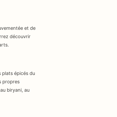
ouvementée et de
rrez découvrir
arts.
s plats épicés du
s propres
au biryani, au