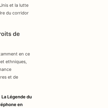
nis et la lutte
dre du corridor
oits de
notamment en ce
 et ethniques,
rnance
res et de
•
La Légende du
éléphone en