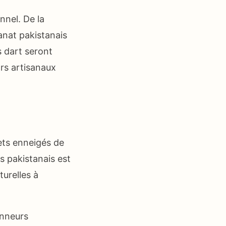
nnel. De la
sanat pakistanais
s dart seront
rs artisanaux
ets enneigés de
s pakistanais est
urelles à
onneurs