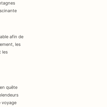
ontagnes
ascinante
sable afin de
nement, les
t les
 en quête
splendeurs
de voyage