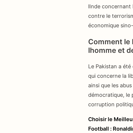
lInde concernant l
contre le terroris
économique sino-
Comment le P
lhomme et d
Le Pakistan a été
qui concerne la li
ainsi que les abu
démocratique, le 
corruption politi
Choisir le Meille
Football : Ronald