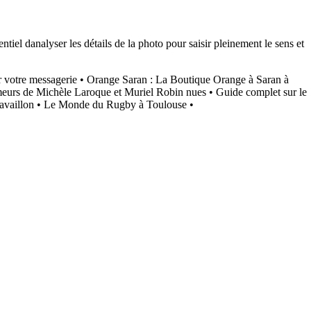
ntiel danalyser les détails de la photo pour saisir pleinement le sens et
 votre messagerie
•
Orange Saran : La Boutique Orange à Saran à
umeurs de Michèle Laroque et Muriel Robin nues
•
Guide complet sur le
availlon
•
Le Monde du Rugby à Toulouse
•