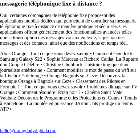
messagerie téléphonique fixe à distance ?
Oui, certaines compagnies de téléphonie fixe proposent des
applications mobiles dédiées qui permettent de consulter sa messagerie
téléphonique fixe à distance de manière pratique et sécurisée. Ces
applications offrent généralement des fonctionnalités avancées telles
que la transcription des messages vocaux en texte, la gestion des
messages et des contacts, ainsi que des notifications en temps réel.
Abus Orange : Tout ce que vous devez savoir
•
Comment éteindre le
Samsung Galaxy S22
•
Sophie Marceau et Richard Caillat: La Rupture
dun Couple Célèbre
•
Christine Chubbuck : lhistoire tragique dune
journaliste américaine
•
Comment modifier le mot de passe du wifi sur
la Livebox 5 dOrange
•
Orange Bagnols sur Ceze: Découvrez la
boutique Orange à Bagnols sur Ceze
•
Classement des Pilotes en
Formule 1 : Tout ce que vous devez savoir
•
Problèmes dimage sur TV
Orange : Comment résoudre lécran noir ?
•
Cinéma Saint-Malo
Vauban: Découvrez le Programme et les Projections en Cours
•
Tennis
à Barcelone : La montée en puissance dArthur, fils prodige du tennis
ATP
•
hello@doingdailydigital.com