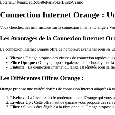
Loterie
Châteaux
Jeu
Roulette
Pari
Poker
Bingo
Casino
Connection Internet Orange : 
Vous cherchez des informations sur la connexion Internet Orange ? Vous 
Les Avantages de la Connexion Internet Or
La connexion Internet Orange offre de nombreux avantages pour les utili
Vitesse :
Orange propose des vitesses de connexion rapides qui vou
Fibre Optique :
Orange propose également la technologie de la f
Fiabilité :
La connexion Internet dOrange est réputée pour sa fiabi
Les Différentes Offres Orange :
Orange propose une variété doffres de connexion Internet adaptées à tou
Livebox :
La Livebox est le modem/routeur dOrange qui vous per
Livebox Up :
Cette offre haut de gamme vous propose des servic
Fibre :
Si vous êtes éligible à la fibre optique, Orange propose 