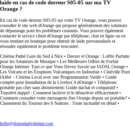
laide en cas de code derreur S05-05 sur ma TV
Orange ?
En cas de code derreur S05-05 sur votre TV Orange, vous pouvez
consulter le site web dOrange qui propose généralement des solutions
de dépannage pour les problèmes courants. Vous pouvez également
contacter le service client dOrange par téléphone, chat en ligne ou en
vous rendant en boutique pour obtenir de laide personnalisée et
résoudre rapidement le problème rencontré.
Cinéma Pathé Gare du Sud à Nice
•
Deezer et Orange : Loffre Parfaite
pour les Amateurs de Musique
•
Les Meilleures Offres de Forfait
Orange Internet: Tout ce que Vous Devez Savoir sur lADSL Orange
•
Les Volcans et les Éruptions Volcaniques en Indonésie
•
Cinéville Pont
lAbbé – Cinéma Local avec une Programmation Variée
•
Guide
complet pour linstallation de la Livebox 4 dOrange
•
Téléphone
portable pas cher sans abonnement: Guide dachat et comparatif
•
Transfert dappel : Comment lactiver et le désactiver efficacement
•
Comment consulter votre messagerie fixe Orange depuis un portable?
•
Classement du Tournoi des 6 Nations : Toute lactualité en détail
•
hello@doingdailydigital.com