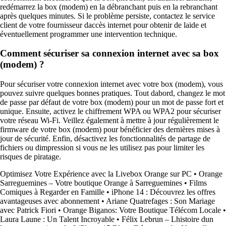
redémarrez la box (modem) en la débranchant puis en la rebranchant
après quelques minutes. Si le problème persiste, contactez le service
client de votre fournisseur daccès internet pour obtenir de laide et
éventuellement programmer une intervention technique.
Comment sécuriser sa connexion internet avec sa box
(modem) ?
Pour sécuriser votre connexion internet avec votre box (modem), vous
pouvez suivre quelques bonnes pratiques. Tout dabord, changez le mot
de passe par défaut de votre box (modem) pour un mot de passe fort et
unique. Ensuite, activez le chiffrement WPA ou WPA2 pour sécuriser
votre réseau Wi-Fi. Veillez également à mettre à jour régulièrement le
firmware de votre box (modem) pour bénéficier des dernières mises à
jour de sécurité. Enfin, désactivez les fonctionnalités de partage de
fichiers ou dimpression si vous ne les utilisez pas pour limiter les
risques de piratage.
Optimisez Votre Expérience avec la Livebox Orange sur PC
•
Orange
Sarreguemines – Votre boutique Orange à Sarreguemines
•
Films
Comiques à Regarder en Famille
•
iPhone 14 : Découvrez les offres
avantageuses avec abonnement
•
Ariane Quatrefages : Son Mariage
avec Patrick Fiori
•
Orange Biganos: Votre Boutique Télécom Locale
•
Laura Laune : Un Talent Incroyable
•
Félix Lebrun – Lhistoire dun