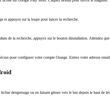
 licône du Google Play Store. Cliquez dessus pour ouvrir le magasin.
e et appuyez sur la loupe pour lancer la recherche.
tats de la recherche, appuyez sur le bouton dinstallation. Attendez que l
 à lécran pour configurer votre compte Orange. Entrez votre adresse emai
droid
icône dengrenage ou en faisant glisser vers le bas depuis le haut de lé