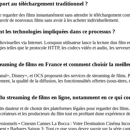
port au téléchargement traditionnel ?
de regarder des films instantanément sans attendre le téléchargement compl
couvrir de nouveaux films sans avoir à les acheter individuellement.
t les technologies impliquées dans ce processus ?
ovisuelles via Internet. Lorsquun utilisateur lance la lecture dun film 
ogies telles que le protocole HTTP, les codecs vidéo et audio, les serveur
treaming de films en France et comment choisir la meill
nal+, Disney+, et OCS proposent des services de streaming de films. Po
nt, la qualité de la diffusion, les fonctionnalités offertes (sous-titres, 
du streaming de films en ligne, notamment en ce qui con
its dauteur et de choisir des plateformes légales pour regarder des films.
 créateurs et les producteurs du film tout en profitant dune expérience de
ssionnels
•
Cineum Cannes La Bocca : Votre Destination Cinéma Inco
ment
•
Barbares Saison 3: Tout ce que vous devez savoir sur la série cap