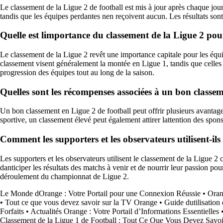
Le classement de la Ligue 2 de football est mis à jour après chaque jou
tandis que les équipes perdantes nen reçoivent aucun. Les résultats sont
Quelle est limportance du classement de la Ligue 2 pour
Le classement de la Ligue 2 revêt une importance capitale pour les équip
classement visent généralement la montée en Ligue 1, tandis que celles en
progression des équipes tout au long de la saison.
Quelles sont les récompenses associées à un bon classem
Un bon classement en Ligue 2 de football peut offrir plusieurs avantage
sportive, un classement élevé peut également attirer lattention des spons
Comment les supporters et les observateurs utilisent-il
Les supporters et les observateurs utilisent le classement de la Ligue 2
danticiper les résultats des matchs à venir et de nourrir leur passion po
déroulement du championnat de Ligue 2.
Le Monde dOrange : Votre Portail pour une Connexion Réussie
•
Oran
•
Tout ce que vous devez savoir sur la TV Orange
•
Guide dutilisation
Forfaits
•
Actualités Orange : Votre Portail d’Informations Essentielles
Classement de la Ligue 1 de Football : Tout Ce Que Vous Devez Savoi