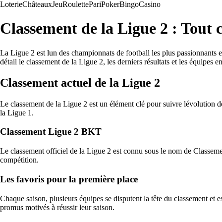
Loterie
Châteaux
Jeu
Roulette
Pari
Poker
Bingo
Casino
Classement de la Ligue 2 : Tout 
La Ligue 2 est lun des championnats de football les plus passionnants e
détail le classement de la Ligue 2, les derniers résultats et les équipes 
Classement actuel de la Ligue 2
Le classement de la Ligue 2 est un élément clé pour suivre lévolution d
la Ligue 1.
Classement Ligue 2 BKT
Le classement officiel de la Ligue 2 est connu sous le nom de Classeme
compétition.
Les favoris pour la première place
Chaque saison, plusieurs équipes se disputent la tête du classement et e
promus motivés à réussir leur saison.