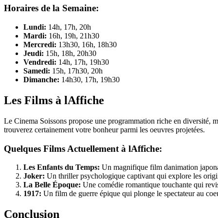
Horaires de la Semaine:
Lundi:
14h, 17h, 20h
Mardi:
16h, 19h, 21h30
Mercredi:
13h30, 16h, 18h30
Jeudi:
15h, 18h, 20h30
Vendredi:
14h, 17h, 19h30
Samedi:
15h, 17h30, 20h
Dimanche:
14h30, 17h, 19h30
Les Films à lAffiche
Le Cinema Soissons propose une programmation riche en diversité, met
trouverez certainement votre bonheur parmi les oeuvres projetées.
Quelques Films Actuellement à lAffiche:
Les Enfants du Temps:
Un magnifique film danimation japonai
Joker:
Un thriller psychologique captivant qui explore les ori
La Belle Époque:
Une comédie romantique touchante qui revisi
1917:
Un film de guerre épique qui plonge le spectateur au coe
Conclusion