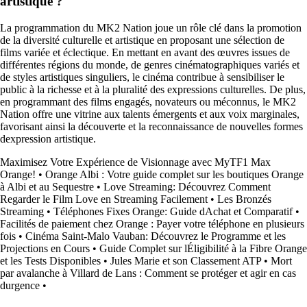
artistique ?
La programmation du MK2 Nation joue un rôle clé dans la promotion
de la diversité culturelle et artistique en proposant une sélection de
films variée et éclectique. En mettant en avant des œuvres issues de
différentes régions du monde, de genres cinématographiques variés et
de styles artistiques singuliers, le cinéma contribue à sensibiliser le
public à la richesse et à la pluralité des expressions culturelles. De plus,
en programmant des films engagés, novateurs ou méconnus, le MK2
Nation offre une vitrine aux talents émergents et aux voix marginales,
favorisant ainsi la découverte et la reconnaissance de nouvelles formes
dexpression artistique.
Maximisez Votre Expérience de Visionnage avec MyTF1 Max
Orange!
•
Orange Albi : Votre guide complet sur les boutiques Orange
à Albi et au Sequestre
•
Love Streaming: Découvrez Comment
Regarder le Film Love en Streaming Facilement
•
Les Bronzés
Streaming
•
Téléphones Fixes Orange: Guide dAchat et Comparatif
•
Facilités de paiement chez Orange : Payer votre téléphone en plusieurs
fois
•
Cinéma Saint-Malo Vauban: Découvrez le Programme et les
Projections en Cours
•
Guide Complet sur lÉligibilité à la Fibre Orange
et les Tests Disponibles
•
Jules Marie et son Classement ATP
•
Mort
par avalanche à Villard de Lans : Comment se protéger et agir en cas
durgence
•