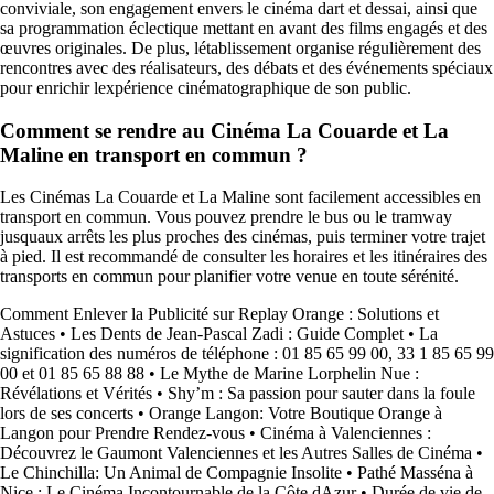
conviviale, son engagement envers le cinéma dart et dessai, ainsi que
sa programmation éclectique mettant en avant des films engagés et des
œuvres originales. De plus, létablissement organise régulièrement des
rencontres avec des réalisateurs, des débats et des événements spéciaux
pour enrichir lexpérience cinématographique de son public.
Comment se rendre au Cinéma La Couarde et La
Maline en transport en commun ?
Les Cinémas La Couarde et La Maline sont facilement accessibles en
transport en commun. Vous pouvez prendre le bus ou le tramway
jusquaux arrêts les plus proches des cinémas, puis terminer votre trajet
à pied. Il est recommandé de consulter les horaires et les itinéraires des
transports en commun pour planifier votre venue en toute sérénité.
Comment Enlever la Publicité sur Replay Orange : Solutions et
Astuces
•
Les Dents de Jean-Pascal Zadi : Guide Complet
•
La
signification des numéros de téléphone : 01 85 65 99 00, 33 1 85 65 99
00 et 01 85 65 88 88
•
Le Mythe de Marine Lorphelin Nue :
Révélations et Vérités
•
Shy’m : Sa passion pour sauter dans la foule
lors de ses concerts
•
Orange Langon: Votre Boutique Orange à
Langon pour Prendre Rendez-vous
•
Cinéma à Valenciennes :
Découvrez le Gaumont Valenciennes et les Autres Salles de Cinéma
•
Le Chinchilla: Un Animal de Compagnie Insolite
•
Pathé Masséna à
Nice : Le Cinéma Incontournable de la Côte dAzur
•
Durée de vie de