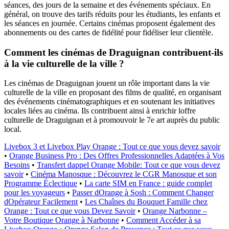
séances, des jours de la semaine et des événements spéciaux. En
général, on trouve des tarifs réduits pour les étudiants, les enfants et
les séances en journée. Certains cinémas proposent également des
abonnements ou des cartes de fidélité pour fidéliser leur clientèle.
Comment les cinémas de Draguignan contribuent-ils
à la vie culturelle de la ville ?
Les cinémas de Draguignan jouent un rôle important dans la vie
culturelle de la ville en proposant des films de qualité, en organisant
des événements cinématographiques et en soutenant les initiatives
locales liées au cinéma. Ils contribuent ainsi à enrichir loffre
culturelle de Draguignan et à promouvoir le 7e art auprès du public
local.
Livebox 3 et Livebox Play Orange : Tout ce que vous devez savoir
•
Orange Business Pro : Des Offres Professionnelles Adaptées à Vos
Besoins
•
Transfert dappel Orange Mobile: Tout ce que vous devez
savoir
•
Cinéma Manosque : Découvrez le CGR Manosque et son
Programme Éclectique
•
La carte SIM en France : guide complet
pour les voyageurs
•
Passer dOrange à Sosh : Comment Changer
dOpérateur Facilement
•
Les Chaînes du Bouquet Famille chez
Orange : Tout ce que vous Devez Savoir
•
Orange Narbonne –
Votre Boutique Orange à Narbonne
•
Comment Accéder à sa