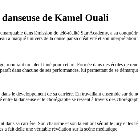
e danseuse de Kamel Ouali
arquable dans lémission de télé-réalité Star Academy, a su conquérir l
u a marqué lunivers de la danse par sa créativité et son interprétation
, montrant un talent inné pour cet art. Formée dans des écoles de renom, 
araît dans chacune de ses performances, lui permettant de se démarquer 
dans le développement de sa carrière. En travaillant ensemble sur de no
ité entre la danseuse et le chorégraphe se ressent à travers des chorégra
dans sa carrière. Son charisme et son talent ont séduit le jury et les tél
s a fait delle une véritable révélation sur la scène médiatique.