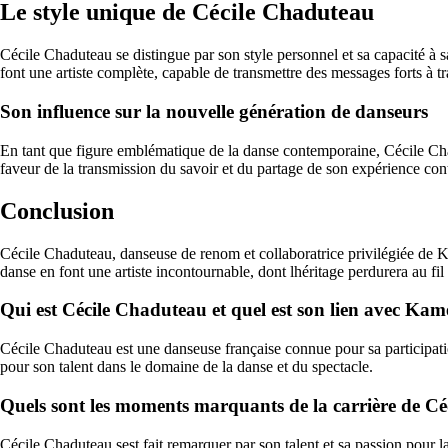
Le style unique de Cécile Chaduteau
Cécile Chaduteau se distingue par son style personnel et sa capacité à 
font une artiste complète, capable de transmettre des messages forts à tr
Son influence sur la nouvelle génération de danseurs
En tant que figure emblématique de la danse contemporaine, Cécile Chad
faveur de la transmission du savoir et du partage de son expérience cont
Conclusion
Cécile Chaduteau, danseuse de renom et collaboratrice privilégiée de Ka
danse en font une artiste incontournable, dont lhéritage perdurera au fil
Qui est Cécile Chaduteau et quel est son lien avec Kam
Cécile Chaduteau est une danseuse française connue pour sa participati
pour son talent dans le domaine de la danse et du spectacle.
Quels sont les moments marquants de la carrière de C
Cécile Chaduteau sest fait remarquer par son talent et sa passion pour l