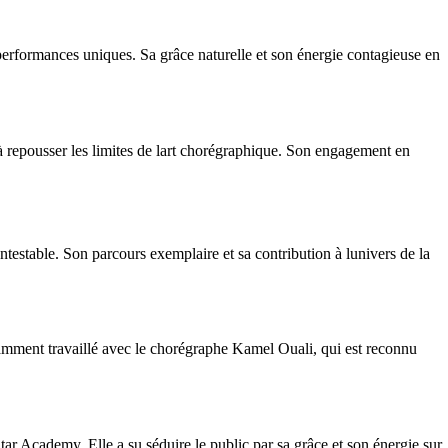
 performances uniques. Sa grâce naturelle et son énergie contagieuse en
à repousser les limites de lart chorégraphique. Son engagement en
ntestable. Son parcours exemplaire et sa contribution à lunivers de la
otamment travaillé avec le chorégraphe Kamel Ouali, qui est reconnu
tar Academy. Elle a su séduire le public par sa grâce et son énergie sur