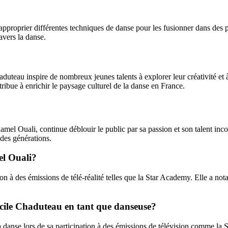
sapproprier différentes techniques de danse pour les fusionner dans des
avers la danse.
uteau inspire de nombreux jeunes talents à explorer leur créativité et 
ribue à enrichir le paysage culturel de la danse en France.
mel Ouali, continue déblouir le public par sa passion et son talent inco
 des générations.
el Ouali?
on à des émissions de télé-réalité telles que la Star Academy. Elle a n
écile Chaduteau en tant que danseuse?
a danse lors de sa participation à des émissions de télévision comme la S