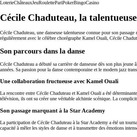
Loterie
Châteaux
Jeu
Roulette
Pari
Poker
Bingo
Casino
Cécile Chaduteau, la talentueus
Cécile Chaduteau, une danseuse talentueuse connue pour son passage rem
régulièrement avec le célèbre chorégraphe Kamel Ouali, Cécile Chadutea
Son parcours dans la danse
Cécile Chaduteau a débuté sa carrière de danseuse dès son plus jeune âge
années. Sa passion pour la danse contemporaine et le modern jazz transp
Une collaboration fructueuse avec Kamel Ouali
La rencontre entre Cécile Chaduteau et Kamel Ouali a été déterminante 
télévision, ils ont su créer une véritable alchimie scénique. La complic
Son passage marquant à la Star Academy
La participation de Cécile Chaduteau à la Star Academy a été un tournant 
capacité à mêler les styles de danse et à transmettre des émotions intense