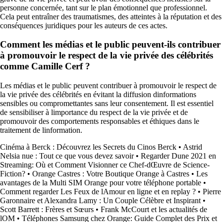
personne concernée, tant sur le plan émotionnel que professionnel.
Cela peut entraîner des traumatismes, des atteintes à la réputation et des
conséquences juridiques pour les auteurs de ces actes.
Comment les médias et le public peuvent-ils contribuer
à promouvoir le respect de la vie privée des célébrités
comme Camille Cerf ?
Les médias et le public peuvent contribuer à promouvoir le respect de
la vie privée des célébrités en évitant la diffusion dinformations
sensibles ou compromettantes sans leur consentement. Il est essentiel
de sensibiliser à limportance du respect de la vie privée et de
promouvoir des comportements responsables et éthiques dans le
traitement de linformation.
Cinéma à Berck : Découvrez les Secrets du Cinos Berck
•
Astrid
Nelsia nue : Tout ce que vous devez savoir
•
Regarder Dune 2021 en
Streaming: Où et Comment Visionner ce Chef-dŒuvre de Science-
Fiction?
•
Orange Castres : Votre Boutique Orange à Castres
•
Les
avantages de la Multi SIM Orange pour votre téléphone portable
•
Comment regarder Les Feux de lAmour en ligne et en replay ?
•
Pierre
Garonnaire et Alexandra Lamy : Un Couple Célèbre et Inspirant
•
Scott Barrett : Frères et Sœurs
•
Frank McCourt et les actualités de
lOM
•
Téléphones Samsung chez Orange: Guide Complet des Prix et