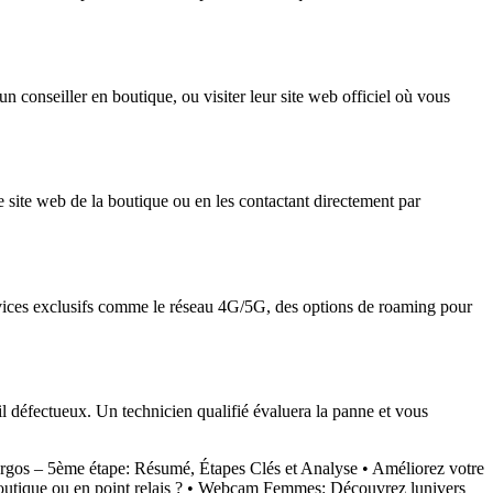
 conseiller en boutique, ou visiter leur site web officiel où vous
 site web de la boutique ou en les contactant directement par
ervices exclusifs comme le réseau 4G/5G, des options de roaming pour
il défectueux. Un technicien qualifié évaluera la panne et vous
rgos – 5ème étape: Résumé, Étapes Clés et Analyse
•
Améliorez votre
tique ou en point relais ?
•
Webcam Femmes: Découvrez lunivers