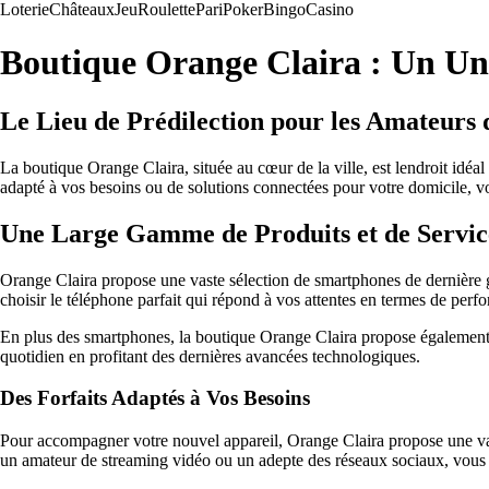
Loterie
Châteaux
Jeu
Roulette
Pari
Poker
Bingo
Casino
Boutique Orange Claira : Un Uni
Le Lieu de Prédilection pour les Amateurs 
La boutique Orange Claira, située au cœur de la ville, est lendroit idé
adapté à vos besoins ou de solutions connectées pour votre domicile, v
Une Large Gamme de Produits et de Servic
Orange Claira propose une vaste sélection de smartphones de dernière g
choisir le téléphone parfait qui répond à vos attentes en termes de perf
En plus des smartphones, la boutique Orange Claira propose également de
quotidien en profitant des dernières avancées technologiques.
Des Forfaits Adaptés à Vos Besoins
Pour accompagner votre nouvel appareil, Orange Claira propose une vari
un amateur de streaming vidéo ou un adepte des réseaux sociaux, vous tr