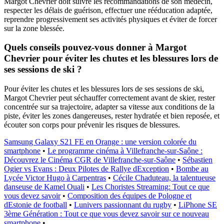
Margot Chevrier doit suivre les recommandations de son médecin,
respecter les délais de guérison, effectuer une rééducation adaptée,
reprendre progressivement ses activités physiques et éviter de forcer
sur la zone blessée.
Quels conseils pouvez-vous donner à Margot
Chevrier pour éviter les chutes et les blessures lors de
ses sessions de ski ?
Pour éviter les chutes et les blessures lors de ses sessions de ski,
Margot Chevrier peut séchauffer correctement avant de skier, rester
concentrée sur sa trajectoire, adapter sa vitesse aux conditions de la
piste, éviter les zones dangereuses, rester hydratée et bien reposée, et
écouter son corps pour prévenir les risques de blessures.
Samsung Galaxy S21 FE en Orange : une version colorée du
smartphone
•
Le programme cinéma à Villefranche-sur-Saône :
Découvrez le Cinéma CGR de Villefranche-sur-Saône
•
Sébastien
Ogier vs Evans : Deux Pilotes de Rallye dException
•
Bombe au
Lycée Victor Hugo à Carpentras
•
Cécile Chaduteau, la talentueuse
danseuse de Kamel Ouali
•
Les Choristes Streaming: Tout ce que
vous devez savoir
•
Composition des équipes de Pologne et
dEstonie de football
•
Lunivers passionnant du rugby
•
LiPhone SE
3ème Génération : Tout ce que vous devez savoir sur ce nouveau
smartphone
•