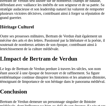
Bertram de Verdun sest illustré sur de nombreux champs de bataille,
défendant avec vaillance les intérêts de son seigneur et de sa patrie. Sa
stratégie audacieuse et son leadership naturel lui valurent de remporter
plusieurs victoires décisives, contribuant ainsi à forger sa réputation de
grand guerrier.
Héritage Culturel
Outre ses prouesses militaires, Bertram de Verdun était également un
mécène des arts et des lettres. Passionné par la littérature et la poésie, il
soutenait de nombreux artistes de son époque, contribuant ainsi à
lenrichissement de la culture médiévale.
LImpact de Bertram de Verdun
Le legs de Bertram de Verdun perdure à travers les siècles, son nom
étant associé à une époque de bravoure et de raffinement. Sa figure
emblématique continue dinspirer les historiens et les amateurs dhistoire,
témoignant de limportance de son héritage dans le panorama médiéval.
Conclusion
Bertram de Verdun demeure un personnage singulier de lhistoire
médiévale, dont linfluence va bien au-delà de son époque. Sa vie et ses