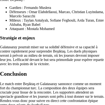
Gardien : Fernando Muslera
Défenseurs : Omar Elabdellaoui, Marcao, Christian Luyindama,
Marcelo Saracchi
Milieux : Taylan Antalyalı, Sofiane Feghouli, Arda Turan, Emre
Akbaba, Ryan Babel
Attaquant : Mostafa Mohamed
Stratégie et enjeux
Galatasaray pourrait miser sur sa solidité défensive et sa capacité à
contrer rapidement pour surprendre Beşiktaş. Les duels physiques
seront à prévoir au milieu de terrain, où les joueurs devront imposer
leur jeu. Lefficacité devant le but sera primordiale pour espérer repartir
avec les trois points de la victoire.
Conclusion
Le match entre Beşiktaş et Galatasaray sannonce comme un moment
fort du championnat turc. La composition des deux équipes sera
cruciale pour lissue de la rencontre. Les supporters attendent un
spectacle grandiose et les joueurs sont prêts à tout donner sur le terrain.
Rendez-vous donc pour suivre en direct cette confrontation épique
entre deux géants du football turc.