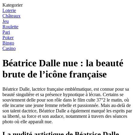
Kategorier
Loterie
Châteaux
Jeu
Roulette
Pari
Poker
Bingo
Casino
Béatrice Dalle nue : la beauté
brute de l’icône française
Béatrice Dalle, lactrice française emblématique, est connue pour sa
beauté singulière et sa présence hypnotique à lécran. Certains se
souviennent delle pour son rôle dans le film culte 37°2 le matin, où
elle incarne une jeune femme rebelle et passionnée. Mais au-delà de
son talent dactrice, Béatrice Dalle a également marqué les esprits par
sa liberté, sa force et son audace, notamment à travers des séances
photo où elle apparaît nue.
La nudité artistique de Béatrice Dalle