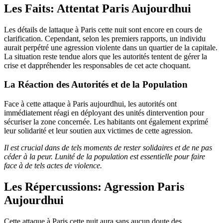
Les Faits: Attentat Paris Aujourdhui
Les détails de lattaque à Paris cette nuit sont encore en cours de
clarification. Cependant, selon les premiers rapports, un individu
aurait perpétré une agression violente dans un quartier de la capitale.
La situation reste tendue alors que les autorités tentent de gérer la
crise et dappréhender les responsables de cet acte choquant.
La Réaction des Autorités et de la Population
Face à cette attaque à Paris aujourdhui, les autorités ont
immédiatement réagi en déployant des unités dintervention pour
sécuriser la zone concernée. Les habitants ont également exprimé
leur solidarité et leur soutien aux victimes de cette agression.
Il est crucial dans de tels moments de rester solidaires et de ne pas
céder à la peur. Lunité de la population est essentielle pour faire
face à de tels actes de violence.
Les Répercussions: Agression Paris
Aujourdhui
Cette attaque à Paris cette nuit aura sans aucun doute des