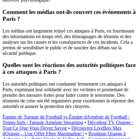
Comment les médias ont-ils couvert ces événements à
Paris ?
Les médias ont largement relayé ces attaques à Paris, en fournissant
des informations en temps réel, des témoignages de témoins et des
analyses sur les causes et les conséquences de ces incidents. Cela a
permis de sensibiliser le public et de susciter des débats sur la
sécurité publique.
Quelles sont les réactions des autorités politiques face
à ces attaques à Paris ?
Les autorités politiques ont condamné fermement ces attaques à
Paris, exprimant leur solidarité avec les victimes et promettant de
prendre des mesures fortes pour lutter contre le terrorisme. Des
réunions de crise ont été organisées pour coordonner la réponse des
autorités et assurer la protection des citoyens.
Équipe de Turquie de Football vs Équipe dArménie de Football :
Temps forts | Turquie Arménie Streaming
•
Décodeur TV Orange :
Tout Ce Que Vous Devez Savoir
•
Découvrez LiveBox Max
dOrange – Une Offre Fibre Maximaliste !
•
Boutique Orange à