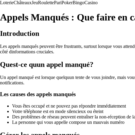
Loterie
Châteaux
Jeu
Roulette
Pari
Poker
Bingo
Casino
Appels Manqués : Que faire en 
Introduction
Les appels manqués peuvent être frustrants, surtout lorsque vous atten
côté dinformations cruciales.
Quest-ce quun appel manqué?
Un appel manqué est lorsque quelquun tente de vous joindre, mais vous 
notifications.
Les causes des appels manqués
Vous êtes occupé et ne pouvez pas répondre immédiatement
Votre téléphone est en mode silencieux ou éteint
Des problèmes de réseau peuvent entraîner la non-réception de l
La personne qui vous appelle compose un mauvais numéro
Gérer les appels manqués