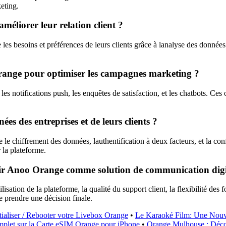
eting.
éliorer leur relation client ?
les besoins et préférences de leurs clients grâce à lanalyse des données
 Orange pour optimiser les campagnes marketing ?
s notifications push, les enquêtes de satisfaction, et les chatbots. Ces 
s des entreprises et de leurs clients ?
le chiffrement des données, lauthentification à deux facteurs, et la c
r la plateforme.
isir Anoo Orange comme solution de communication digi
isation de la plateforme, la qualité du support client, la flexibilité des f
e prendre une décision finale.
aliser / Rebooter votre Livebox Orange
•
Le Karaoké Film: Une Nouv
plet sur la Carte eSIM Orange pour iPhone
•
Orange Mulhouse : Déco