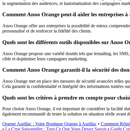
la segmentation des audiences, et lautomatisation des campagnes mark
Comment Anoo Orange peut-il aider les entreprises à am
Anoo Orange offre aux entreprises la possibilité de mieux comprendre 
personnalisé et de renforcer la fidélité des clients.
Quels sont les différents outils disponibles sur Anoo
Anoo Orange propose une variété doutils tels que lemailing, les SMS, le
cible et doptimiser leurs campagnes marketing.
Comment Anoo Orange garantit-il la sécurité des donnée
Anoo Orange met en place des mesures de sécurité avancées telles que 
Cela garantit la confidentialité et lintégrité des informations traitées su
Quels sont les critères à prendre en compte pour cho
Pour choisir Anoo Orange, il est important de considérer la facilité dutil
également recommandé de tester la solution en situation réelle avant d
Orange Aurillac : Votre Boutique Orange à Aurillac
•
Comment Réiniti
•
La Crue Saisonnière : Tout Ce Que Vous Devez Savoir
•
Guide Com