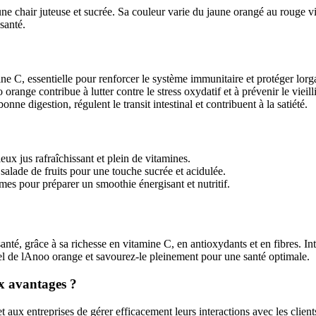
une chair juteuse et sucrée. Sa couleur varie du jaune orangé au rouge vi
 santé.
 C, essentielle pour renforcer le système immunitaire et protéger lorg
range contribue à lutter contre le stress oxydatif et à prévenir le vieil
e digestion, régulent le transit intestinal et contribuent à la satiété.
ux jus rafraîchissant et plein de vitamines.
lade de fruits pour une touche sucrée et acidulée.
es pour préparer un smoothie énergisant et nutritif.
té, grâce à sa richesse en vitamine C, en antioxydants et en fibres. Inté
el de lAnoo orange et savourez-le pleinement pour une santé optimale.
x avantages ?
ux entreprises de gérer efficacement leurs interactions avec les client