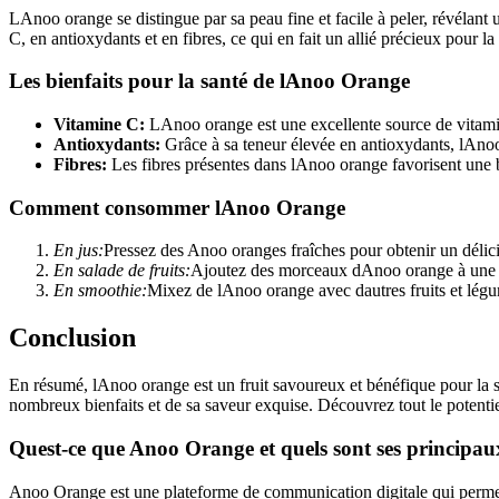
LAnoo orange se distingue par sa peau fine et facile à peler, révélant 
C, en antioxydants et en fibres, ce qui en fait un allié précieux pour la
Les bienfaits pour la santé de lAnoo Orange
Vitamine C:
LAnoo orange est une excellente source de vitamine
Antioxydants:
Grâce à sa teneur élevée en antioxydants, lAnoo o
Fibres:
Les fibres présentes dans lAnoo orange favorisent une bonn
Comment consommer lAnoo Orange
En jus:
Pressez des Anoo oranges fraîches pour obtenir un délicie
En salade de fruits:
Ajoutez des morceaux dAnoo orange à une sa
En smoothie:
Mixez de lAnoo orange avec dautres fruits et légum
Conclusion
En résumé, lAnoo orange est un fruit savoureux et bénéfique pour la san
nombreux bienfaits et de sa saveur exquise. Découvrez tout le potenti
Quest-ce que Anoo Orange et quels sont ses principau
Anoo Orange est une plateforme de communication digitale qui permet a