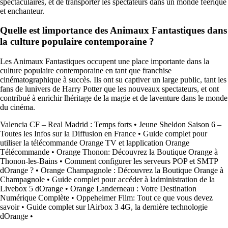
spectaculaires, et de transporter les spectateurs dans un monde féerique
et enchanteur.
Quelle est limportance des Animaux Fantastiques dans
la culture populaire contemporaine ?
Les Animaux Fantastiques occupent une place importante dans la
culture populaire contemporaine en tant que franchise
cinématographique à succès. Ils ont su captiver un large public, tant les
fans de lunivers de Harry Potter que les nouveaux spectateurs, et ont
contribué à enrichir lhéritage de la magie et de laventure dans le monde
du cinéma.
Valencia CF – Real Madrid : Temps forts
•
Jeune Sheldon Saison 6 –
Toutes les Infos sur la Diffusion en France
•
Guide complet pour
utiliser la télécommande Orange TV et lapplication Orange
Télécommande
•
Orange Thonon: Découvrez la Boutique Orange à
Thonon-les-Bains
•
Comment configurer les serveurs POP et SMTP
dOrange ?
•
Orange Champagnole : Découvrez la Boutique Orange à
Champagnole
•
Guide complet pour accéder à ladministration de la
Livebox 5 dOrange
•
Orange Landerneau : Votre Destination
Numérique Complète
•
Oppeheimer Film: Tout ce que vous devez
savoir
•
Guide complet sur lAirbox 3 4G, la dernière technologie
dOrange
•