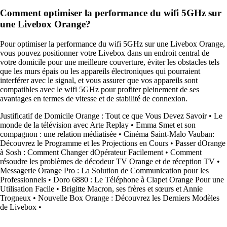
Comment optimiser la performance du wifi 5GHz sur
une Livebox Orange?
Pour optimiser la performance du wifi 5GHz sur une Livebox Orange,
vous pouvez positionner votre Livebox dans un endroit central de
votre domicile pour une meilleure couverture, éviter les obstacles tels
que les murs épais ou les appareils électroniques qui pourraient
interférer avec le signal, et vous assurer que vos appareils sont
compatibles avec le wifi 5GHz pour profiter pleinement de ses
avantages en termes de vitesse et de stabilité de connexion.
Justificatif de Domicile Orange : Tout ce que Vous Devez Savoir
•
Le
monde de la télévision avec Arte Replay
•
Emma Smet et son
compagnon : une relation médiatisée
•
Cinéma Saint-Malo Vauban:
Découvrez le Programme et les Projections en Cours
•
Passer dOrange
à Sosh : Comment Changer dOpérateur Facilement
•
Comment
résoudre les problèmes de décodeur TV Orange et de réception TV
•
Messagerie Orange Pro : La Solution de Communication pour les
Professionnels
•
Doro 6880 : Le Téléphone à Clapet Orange Pour une
Utilisation Facile
•
Brigitte Macron, ses frères et sœurs et Annie
Trogneux
•
Nouvelle Box Orange : Découvrez les Derniers Modèles
de Livebox
•