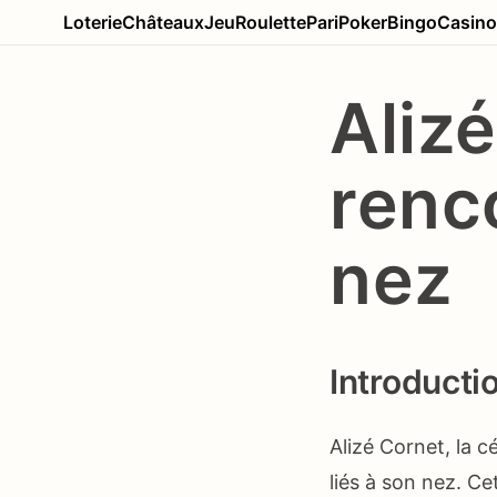
Loterie
Châteaux
Jeu
Roulette
Pari
Poker
Bingo
Casino
Alizé
renc
nez
Introducti
Alizé Cornet, la c
liés à son nez. Ce