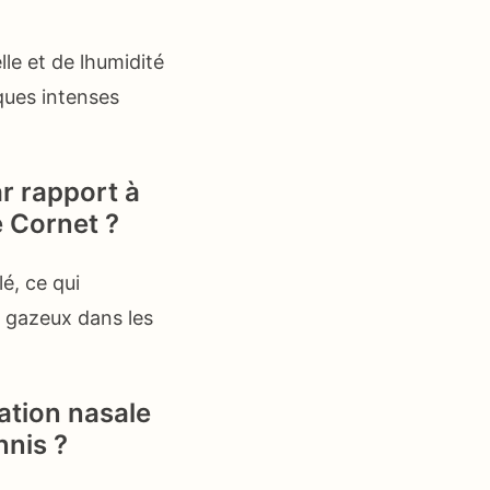
lle et de lhumidité
iques intenses
ar rapport à
é Cornet ?
lé, ce qui
s gazeux dans les
ation nasale
nnis ?