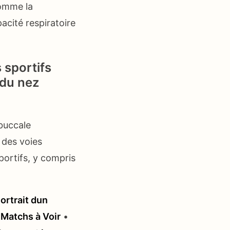
comme la
acité respiratoire
 sportifs
 du nez
 buccale
 des voies
portifs, y compris
Portrait dun
 Matchs à Voir
•