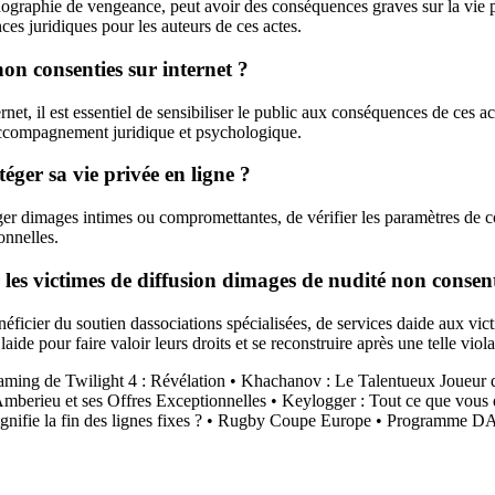
graphie de vengeance, peut avoir des conséquences graves sur la vie pr
ces juridiques pour les auteurs de ces actes.
on consenties sur internet ?
net, il est essentiel de sensibiliser le public aux conséquences de ces ac
n accompagnement juridique et psychologique.
éger sa vie privée en ligne ?
er dimages intimes ou compromettantes, de vérifier les paramètres de con
onnelles.
 les victimes de diffusion dimages de nudité non consent
icier du soutien dassociations spécialisées, de services daide aux victi
aide pour faire valoir leurs droits et se reconstruire après une telle viola
aming de Twilight 4 : Révélation
•
Khachanov : Le Talentueux Joueur 
berieu et ses Offres Exceptionnelles
•
Keylogger : Tout ce que vous d
ifie la fin des lignes fixes ?
•
Rugby Coupe Europe
•
Programme DAZ