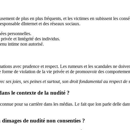
ment de plus en plus fréquents, et les victimes en subissent les conséqu
 responsable dInternet et des réseaux sociaux.
nées personnelles.
rivée et lintégrité des individus.
tenu intime non autorisé.
mations avec prudence et respect. Les rumeurs et les scandales ne doivent 
 forme de violation de la vie privée et de promouvoir des comportements
 ses joies, ses peines et surtout, son droit fondamental au respect de s
ans le contexte de la nudité ?
 connue pour sa carrière dans les médias. Le fait que lon parle delle dan
on dimages de nudité non consenties ?