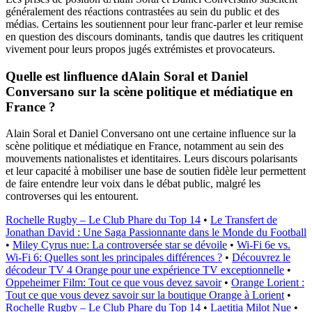
généralement des réactions contrastées au sein du public et des
médias. Certains les soutiennent pour leur franc-parler et leur remise
en question des discours dominants, tandis que dautres les critiquent
vivement pour leurs propos jugés extrémistes et provocateurs.
Quelle est linfluence dAlain Soral et Daniel
Conversano sur la scène politique et médiatique en
France ?
Alain Soral et Daniel Conversano ont une certaine influence sur la
scène politique et médiatique en France, notamment au sein des
mouvements nationalistes et identitaires. Leurs discours polarisants
et leur capacité à mobiliser une base de soutien fidèle leur permettent
de faire entendre leur voix dans le débat public, malgré les
controverses qui les entourent.
Rochelle Rugby – Le Club Phare du Top 14
•
Le Transfert de
Jonathan David : Une Saga Passionnante dans le Monde du Football
•
Miley Cyrus nue: La controversée star se dévoile
•
Wi-Fi 6e vs.
Wi-Fi 6: Quelles sont les principales différences ?
•
Découvrez le
décodeur TV 4 Orange pour une expérience TV exceptionnelle
•
Oppeheimer Film: Tout ce que vous devez savoir
•
Orange Lorient :
Tout ce que vous devez savoir sur la boutique Orange à Lorient
•
Rochelle Rugby – Le Club Phare du Top 14
•
Laetitia Milot Nue
•