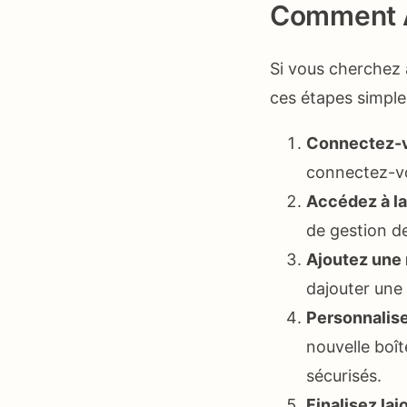
Comment A
Si vous cherchez 
ces étapes simples
Connectez-v
connectez-vou
Accédez à la 
de gestion d
Ajoutez une 
dajouter une
Personnalisez
nouvelle boît
sécurisés.
Finalisez lajo