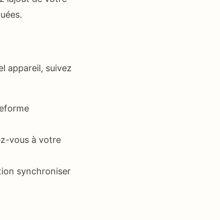
quées.
l appareil, suivez
teforme
ez-vous à votre
ation synchroniser