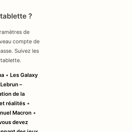
ablette ?
aramètres de
ouveau compte de
asse. Suivez les
tablette.
ma
•
Les Galaxy
 Lebrun –
tion de la
et réalités
•
manuel Macron
•
 vous devez
onnant des jeux