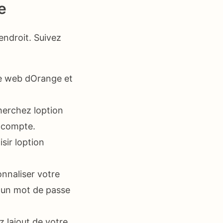
e
endroit. Suivez
te web dOrange et
herchez loption
e compte.
ir loption
onnaliser votre
 dun mot de passe
z lajout de votre