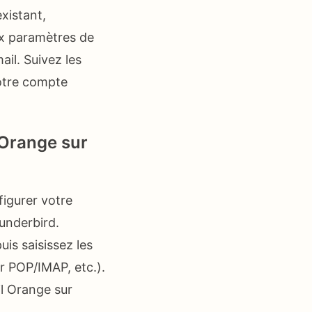
xistant,
ux paramètres de
il. Suivez les
votre compte
 Orange sur
figurer votre
hunderbird.
is saisissez les
r POP/IMAP, etc.).
il Orange sur