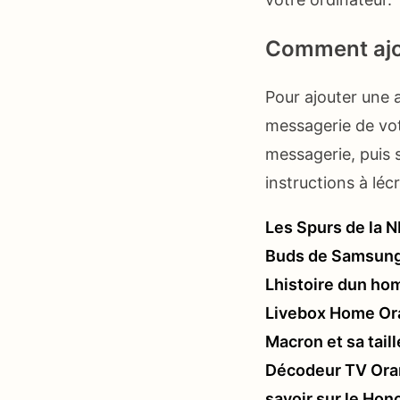
Comment ajou
Pour ajouter une 
messagerie de vot
messagerie, puis 
instructions à léc
Les Spurs de la 
Buds de Samsung 
Lhistoire dun ho
Livebox Home Or
Macron et sa tail
Décodeur TV Oran
savoir sur le Hon