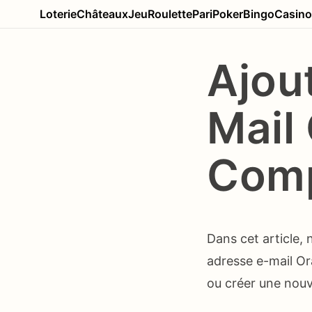
Loterie
Châteaux
Jeu
Roulette
Pari
Poker
Bingo
Casino
Ajou
Mail
Comp
Dans cet article,
adresse e-mail Or
ou créer une nouv