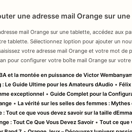
ter une adresse mail Orange sur une t
adresse mail Orange sur une tablette, accédez aux p
re tablette. Sélectionnez loption pour ajouter un n
saisissez votre adresse mail Orange et votre mot de p
ran pour configurer votre boîte mail Orange sur votre 
NBA et la montée en puissance de Victor Wembanya
: Le Guide Ultime pour les Amateurs dAudio
•
Félix
mme exceptionnel
•
Guide Complet pour la Configura
ange
•
La vérité sur les selles des femmes : Mythes 
le : Tout ce que vous devez savoir sur la taille dEm
ge : Tout Ce Que Vous Devez Savoir
•
Tout ce que
or Band 7
•
Orange Jeux – Découvrez lunivers passi