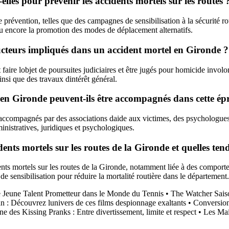
elles pour prévenir les accidents mortels sur les routes 
 prévention, telles que des campagnes de sensibilisation à la sécurité ro
, ou encore la promotion des modes de déplacement alternatifs.
ucteurs impliqués dans un accident mortel en Gironde ?
ire lobjet de poursuites judiciaires et être jugés pour homicide involon
nsi que des travaux dintérêt général.
en Gironde peuvent-ils être accompagnés dans cette ép
ccompagnés par des associations daide aux victimes, des psychologues s
inistratives, juridiques et psychologiques.
cidents mortels sur les routes de la Gironde et quelles t
ts mortels sur les routes de la Gironde, notamment liée à des comporte
de sensibilisation pour réduire la mortalité routière dans le département.
 Jeune Talent Prometteur dans le Monde du Tennis
•
The Watcher Saiso
n : Découvrez lunivers de ces films despionnage exaltants
•
Conversion
 des Kissing Pranks : Entre divertissement, limite et respect
•
Les Ma