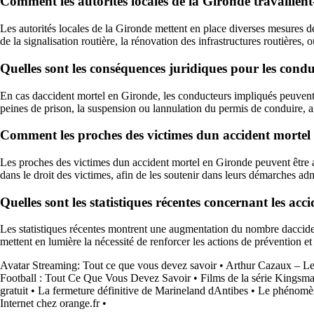
Comment les autorités locales de la Gironde travaillent-
Les autorités locales de la Gironde mettent en place diverses mesures de
de la signalisation routière, la rénovation des infrastructures routières
Quelles sont les conséquences juridiques pour les cond
En cas daccident mortel en Gironde, les conducteurs impliqués peuvent fa
peines de prison, la suspension ou lannulation du permis de conduire, ai
Comment les proches des victimes dun accident mortel 
Les proches des victimes dun accident mortel en Gironde peuvent être a
dans le droit des victimes, afin de les soutenir dans leurs démarches adm
Quelles sont les statistiques récentes concernant les ac
Les statistiques récentes montrent une augmentation du nombre dacciden
mettent en lumière la nécessité de renforcer les actions de prévention et 
Avatar Streaming: Tout ce que vous devez savoir
•
Arthur Cazaux – Le
Football : Tout Ce Que Vous Devez Savoir
•
Films de la série Kingsma
gratuit
•
La fermeture définitive de Marineland dAntibes
•
Le phénomène
Internet chez orange.fr
•