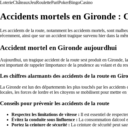
Loterie
Châteaux
Jeu
Roulette
Pari
Poker
Bingo
Casino
Accidents mortels en Gironde : C
Les accidents de la route, notamment les accidents mortels, sont malh
récemment, ainsi que sur un accident tragique survenu hier dans la mê
Accident mortel en Gironde aujourdhui
Aujourdhui, un tragique accident de la route sest produit en Gironde, la
est important de rappeler limportance de la prudence au volant et du res
Les chiffres alarmants des accidents de la route en Gir
La Gironde est lun des départements les plus touchés par les accidents d
locales, les forces de lordre et les citoyens se mobilisent pour mettre e
Conseils pour prévenir les accidents de la route
Respectez les limitations de vitesse :
Il est essentiel de respecte
Évitez la conduite sous linfluence :
La consommation dalcool et d
Portez la ceinture de sécurité :
La ceinture de sécurité peut sau