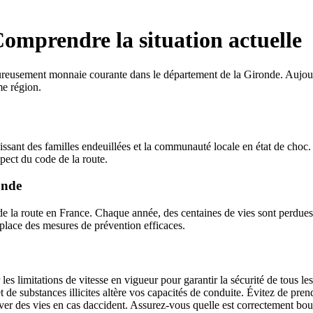
omprendre la situation actuelle
eureusement monnaie courante dans le département de la Gironde. Aujour
me région.
issant des familles endeuillées et la communauté locale en état de choc.
pect du code de la route.
onde
e la route en France. Chaque année, des centaines de vies sont perdues d
n place des mesures de prévention efficaces.
r les limitations de vitesse en vigueur pour garantir la sécurité de tous le
e substances illicites altère vos capacités de conduite. Évitez de pren
ver des vies en cas daccident. Assurez-vous quelle est correctement bou