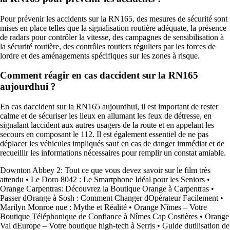
Pour prévenir les accidents sur la RN165, des mesures de sécurité sont
mises en place telles que la signalisation routière adéquate, la présence
de radars pour contrôler la vitesse, des campagnes de sensibilisation à
la sécurité routière, des contrôles routiers réguliers par les forces de
lordre et des aménagements spécifiques sur les zones à risque.
Comment réagir en cas daccident sur la RN165
aujourdhui ?
En cas daccident sur la RN165 aujourdhui, il est important de rester
calme et de sécuriser les lieux en allumant les feux de détresse, en
signalant laccident aux autres usagers de la route et en appelant les
secours en composant le 112. Il est également essentiel de ne pas
déplacer les véhicules impliqués sauf en cas de danger immédiat et de
recueillir les informations nécessaires pour remplir un constat amiable.
Downton Abbey 2: Tout ce que vous devez savoir sur le film très
attendu
•
Le Doro 8042 : Le Smartphone Idéal pour les Seniors
•
Orange Carpentras: Découvrez la Boutique Orange à Carpentras
•
Passer dOrange à Sosh : Comment Changer dOpérateur Facilement
•
Marilyn Monroe nue : Mythe et Réalité
•
Orange Nîmes – Votre
Boutique Téléphonique de Confiance à Nîmes Cap Costières
•
Orange
Val dEurope – Votre boutique high-tech à Serris
•
Guide dutilisation de