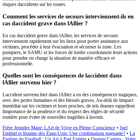
risques daccidents sur les routes.
Comment les services de secours interviennent-ils en
cas daccident grave dans lAllier ?
En cas daccident grave dans lAllier, les services de secours
interviennent rapidement sur les lieux pour porter assistance aux
victimes, procéder à leur évacuation et sécuriser la zone. Les
pompiers, le SAMU et les forces de lordre coordonnent leurs actions
pour prendre en charge la situation de manière efficace et
professionnelle.
Quelles sont les conséquences de laccident dans
lAllier survenu hier ?
Laccident survenu hier dans lAllier a eu des conséquences tragiques,
avec des pertes humaines et des blessés graves. Au-delà de limpact
immédiat sur les victimes et leurs proches, de tels drames rappellent
limportance de la prudence et du respect des règles de sécurité
routière pour éviter de nouvelles tragédies à lavenir.
Frère Jennifer Mapr: LArt de Vivre en Pleine Conscience
•
Joel
Embiid et léquipe des États-Unis: Une combinaison gagnante?
•
La
Fanfare du Football : Un Art à Part Entière
•
Orange Castres : Votre