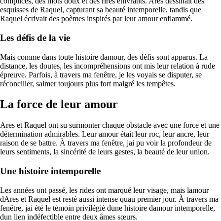
complices, des mots doux et des rires enivrants. Ares dessinait des
esquisses de Raquel, capturant sa beauté intemporelle, tandis que
Raquel écrivait des poèmes inspirés par leur amour enflammé.
Les défis de la vie
Mais comme dans toute histoire damour, des défis sont apparus. La
distance, les doutes, les incompréhensions ont mis leur relation à rude
épreuve. Parfois, à travers ma fenêtre, je les voyais se disputer, se
réconcilier, saimer toujours plus fort malgré les tempêtes.
La force de leur amour
Ares et Raquel ont su surmonter chaque obstacle avec une force et une
détermination admirables. Leur amour était leur roc, leur ancre, leur
raison de se battre. À travers ma fenêtre, jai pu voir la profondeur de
leurs sentiments, la sincérité de leurs gestes, la beauté de leur union.
Une histoire intemporelle
Les années ont passé, les rides ont marqué leur visage, mais lamour
dAres et Raquel est resté aussi intense quau premier jour. À travers ma
fenêtre, jai été le témoin privilégié dune histoire damour intemporelle,
dun lien indéfectible entre deux âmes sœurs.