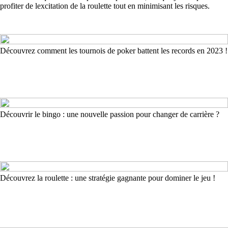
profiter de lexcitation de la roulette tout en minimisant les risques.
Découvrez comment les tournois de poker battent les records en 2023 !
Découvrir le bingo : une nouvelle passion pour changer de carrière ?
Découvrez la roulette : une stratégie gagnante pour dominer le jeu !