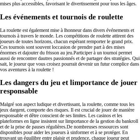
mises plus accessibles, favorisant le divertissement pour tous les âges.
Les événements et tournois de roulette
La roulette est également mise à lhonneur dans divers événements et
tournois à travers le monde. Les compétitions de roulette attirent des
joueurs de toutes horizons, chacun espérant remporter le grand prix.
Ces tournois sont souvent loccasion de prendre part à des mises
énormes et dajouter du frisson au jeu.Participer à un tournoi permet
aussi de rencontrer dautres passionnés et de partager des stratégies. Qui
sait, le joueur que vous croisez pourrait devenir un futur complice dans
vos aventures à la roulette !
Les dangers du jeu et limportance de jouer
responsable
Malgré son aspect ludique et divertissant, la roulette, comme tous les
jeux dargent, comporte des risques. Il est crucial de jouer de manière
responsable et dêtre conscient de ses limites. Les casinos et les
plateformes en ligne insistent sur limportance de la gestion du bankroll
et de la prise de pauses régulières.De nombreuses ressources sont
disponibles pour aider les joueurs à sinformer et à se protéger. En
trouvant un équilibre entre plaisir et prudence, chaque joueur peut