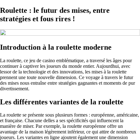
Roulette : le futur des mises, entre
stratégies et fous rires !
Introduction à la roulette moderne
La roulette, ce jeu de casino emblématique, a traversé les âges pour
continuer à captiver les joueurs du monde entier. Aujourdhui, avec
lessor de la technologie et des innovations, les mises à la roulette
prennent une toute nouvelle dimension. Ce voyage à travers le futur
des mises nous entraîne entre stratégies gagnantes et moments de pur
divertissement.
Les différentes variantes de la roulette
La roulette se présente sous plusieurs formes : européenne, américaine,
et française. Chacune delles a ses spécificités qui influencent la
manière de miser. Par exemple, la roulette européenne offre un
avantage de la maison légèrement inférieur, ce qui attire de nombreux
joueurs. Les variantes en ligne ajoutent également une dimension