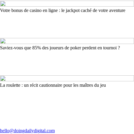
Votre bonus de casino en ligne : le jackpot caché de votre aventure
Saviez-vous que 85% des joueurs de poker perdent en tournoi ?
La roulette : un récit cautionnaire pour les maîtres du jeu
hello@doingdailydigital.com