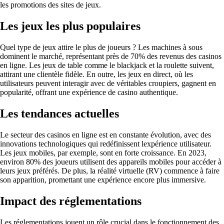
les promotions des sites de jeux.
Les jeux les plus populaires
Quel type de jeux attire le plus de joueurs ? Les machines à sous
dominent le marché, représentant près de 70% des revenus des casinos
en ligne. Les jeux de table comme le blackjack et la roulette suivent,
attirant une clientèle fidèle. En outre, les jeux en direct, où les
utilisateurs peuvent interagir avec de véritables croupiers, gagnent en
popularité, offrant une expérience de casino authentique.
Les tendances actuelles
Le secteur des casinos en ligne est en constante évolution, avec des
innovations technologiques qui redéfinissent lexpérience utilisateur.
Les jeux mobiles, par exemple, sont en forte croissance. En 2023,
environ 80% des joueurs utilisent des appareils mobiles pour accéder à
leurs jeux préférés. De plus, la réalité virtuelle (RV) commence à faire
son apparition, promettant une expérience encore plus immersive.
Impact des réglementations
Les réglementations jouent un rôle crucial dans le fonctionnement des