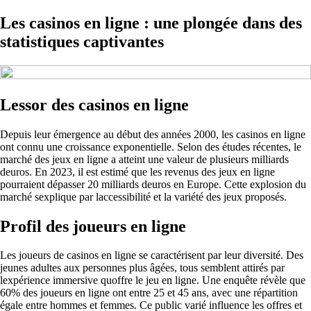
Les casinos en ligne : une plongée dans des
statistiques captivantes
Lessor des casinos en ligne
Depuis leur émergence au début des années 2000, les casinos en ligne
ont connu une croissance exponentielle. Selon des études récentes, le
marché des jeux en ligne a atteint une valeur de plusieurs milliards
deuros. En 2023, il est estimé que les revenus des jeux en ligne
pourraient dépasser 20 milliards deuros en Europe. Cette explosion du
marché sexplique par laccessibilité et la variété des jeux proposés.
Profil des joueurs en ligne
Les joueurs de casinos en ligne se caractérisent par leur diversité. Des
jeunes adultes aux personnes plus âgées, tous semblent attirés par
lexpérience immersive quoffre le jeu en ligne. Une enquête révèle que
60% des joueurs en ligne ont entre 25 et 45 ans, avec une répartition
égale entre hommes et femmes. Ce public varié influence les offres et