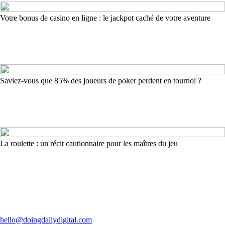
Votre bonus de casino en ligne : le jackpot caché de votre aventure
Saviez-vous que 85% des joueurs de poker perdent en tournoi ?
La roulette : un récit cautionnaire pour les maîtres du jeu
hello@doingdailydigital.com