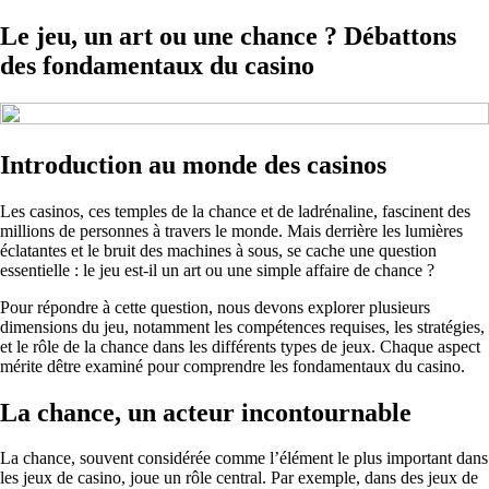
Le jeu, un art ou une chance ? Débattons
des fondamentaux du casino
Introduction au monde des casinos
Les casinos, ces temples de la chance et de ladrénaline, fascinent des
millions de personnes à travers le monde. Mais derrière les lumières
éclatantes et le bruit des machines à sous, se cache une question
essentielle : le jeu est-il un art ou une simple affaire de chance ?
Pour répondre à cette question, nous devons explorer plusieurs
dimensions du jeu, notamment les compétences requises, les stratégies,
et le rôle de la chance dans les différents types de jeux. Chaque aspect
mérite dêtre examiné pour comprendre les fondamentaux du casino.
La chance, un acteur incontournable
La chance, souvent considérée comme l’élément le plus important dans
les jeux de casino, joue un rôle central. Par exemple, dans des jeux de