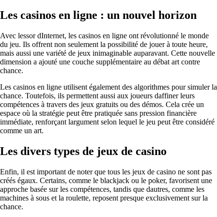
Les casinos en ligne : un nouvel horizon
Avec lessor dInternet, les casinos en ligne ont révolutionné le monde
du jeu. Ils offrent non seulement la possibilité de jouer à toute heure,
mais aussi une variété de jeux inimaginable auparavant. Cette nouvelle
dimension a ajouté une couche supplémentaire au débat art contre
chance.
Les casinos en ligne utilisent également des algorithmes pour simuler la
chance. Toutefois, ils permettent aussi aux joueurs daffiner leurs
compétences à travers des jeux gratuits ou des démos. Cela crée un
espace où la stratégie peut être pratiquée sans pression financière
immédiate, renforçant largument selon lequel le jeu peut être considéré
comme un art.
Les divers types de jeux de casino
Enfin, il est important de noter que tous les jeux de casino ne sont pas
créés égaux. Certains, comme le blackjack ou le poker, favorisent une
approche basée sur les compétences, tandis que dautres, comme les
machines à sous et la roulette, reposent presque exclusivement sur la
chance.