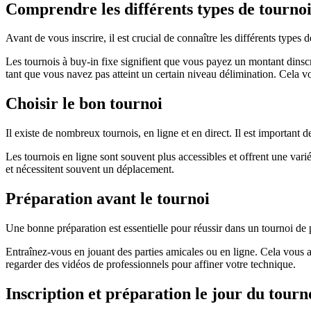
Comprendre les différents types de tournoi
Avant de vous inscrire, il est crucial de connaître les différents types 
Les tournois à buy-in fixe signifient que vous payez un montant dinsc
tant que vous navez pas atteint un certain niveau délimination. Cela v
Choisir le bon tournoi
Il existe de nombreux tournois, en ligne et en direct. Il est important
Les tournois en ligne sont souvent plus accessibles et offrent une var
et nécessitent souvent un déplacement.
Préparation avant le tournoi
Une bonne préparation est essentielle pour réussir dans un tournoi de p
Entraînez-vous en jouant des parties amicales ou en ligne. Cela vous a
regarder des vidéos de professionnels pour affiner votre technique.
Inscription et préparation le jour du tourn