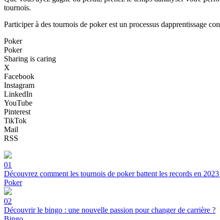
tournois.
Participer à des tournois de poker est un processus dapprentissage co
Poker
Poker
Sharing is caring
X
Facebook
Instagram
LinkedIn
YouTube
Pinterest
TikTok
Mail
RSS
01
Découvrez comment les tournois de poker battent les records en 2023
Poker
02
Découvrir le bingo : une nouvelle passion pour changer de carrière ?
Bingo