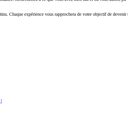
ntinu. Chaque expérience vous rapprochera de votre objectif de devenir 
 !