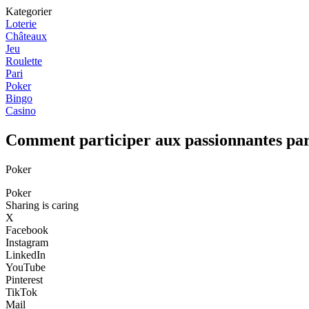
Kategorier
Loterie
Châteaux
Jeu
Roulette
Pari
Poker
Bingo
Casino
Comment participer aux passionnantes part
Poker
Poker
Sharing is caring
X
Facebook
Instagram
LinkedIn
YouTube
Pinterest
TikTok
Mail