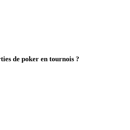
ies de poker en tournois ?