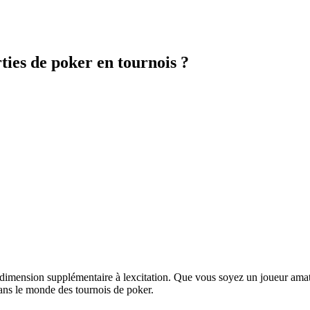
ies de poker en tournois ?
e dimension supplémentaire à lexcitation. Que vous soyez un joueur amate
ans le monde des tournois de poker.