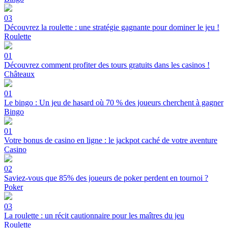
03
Découvrez la roulette : une stratégie gagnante pour dominer le jeu !
Roulette
01
Découvrez comment profiter des tours gratuits dans les casinos !
Châteaux
01
Le bingo : Un jeu de hasard où 70 % des joueurs cherchent à gagner
Bingo
01
Votre bonus de casino en ligne : le jackpot caché de votre aventure
Casino
02
Saviez-vous que 85% des joueurs de poker perdent en tournoi ?
Poker
03
La roulette : un récit cautionnaire pour les maîtres du jeu
Roulette